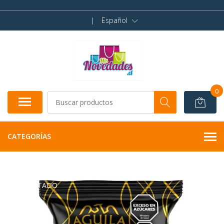
|
Español
0
CATEGORÍAS
AGOTADO