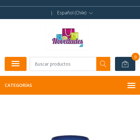
|
Español (Chile)
0
CATEGORÍAS