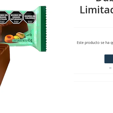
Limita
Este producto se ha q
← 