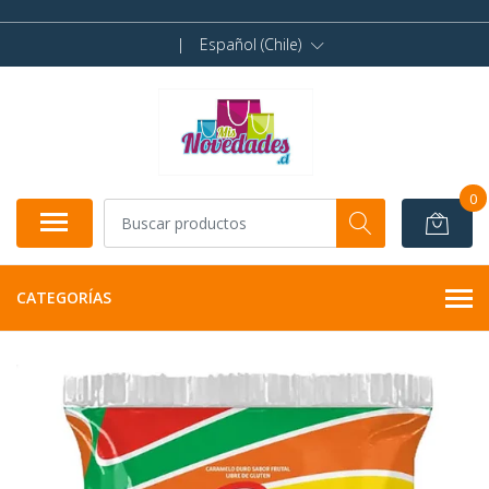
|
Español (Chile)
0
CATEGORÍAS