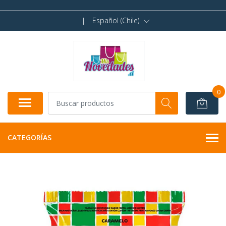
|
Español (Chile)
0
CATEGORÍAS
NO DISPONIBLE