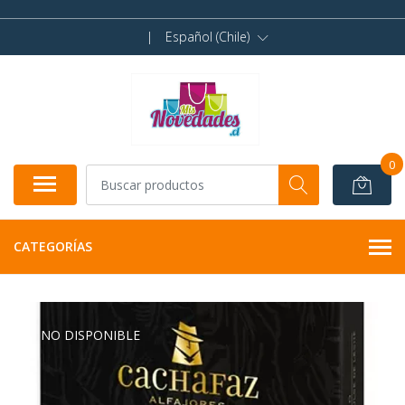
|
Español (Chile)
0
CATEGORÍAS
NO DISPONIBLE