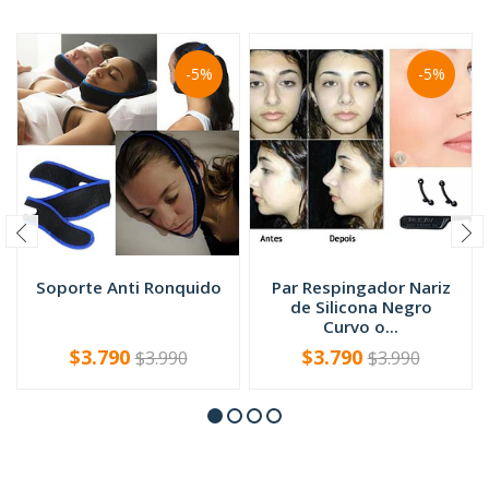
-5%
-5%
Soporte Anti Ronquido
Par Respingador Nariz
de Silicona Negro
Curvo o...
$3.790
$3.790
$3.990
$3.990
VER OPCIONES
-
+