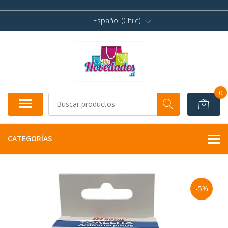
|
Español (Chile)
0
CATEGORÍAS
-5%