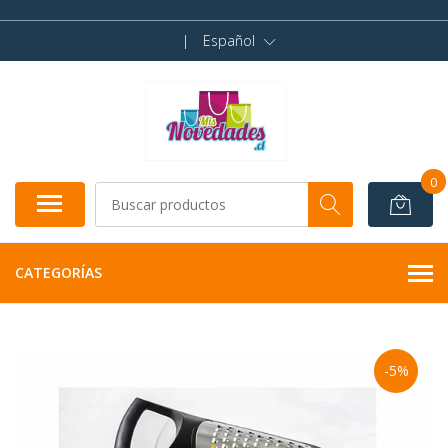
|
Español
0
CATEGORÍAS
-5%