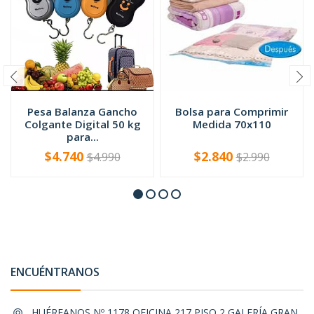
Pesa Balanza Gancho
Bolsa para Comprimir
Colgante Digital 50 kg
Medida 70x110
para...
$4.740
$2.840
$4.990
$2.990
-
+
-
+
ENCUÉNTRANOS
HUÉRFANOS Nº 1178 OFICINA 217 PISO 2 GALERÍA GRAN