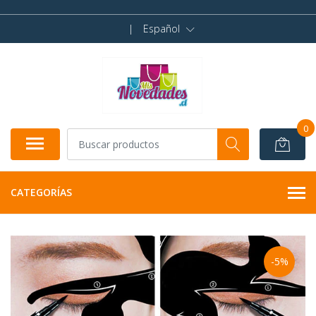
|
Español
0
CATEGORÍAS
-5%