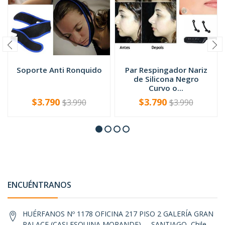
Soporte Anti Ronquido
Par Respingador Nariz
de Silicona Negro
Curvo o...
$3.790
$3.790
$3.990
$3.990
VER OPCIONES
-
+
ENCUÉNTRANOS
HUÉRFANOS Nº 1178 OFICINA 217 PISO 2 GALERÍA GRAN
PALACE (CASI ESQUINA MORANDE) , , SANTIAGO, Chile