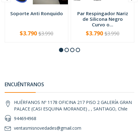
Soporte Anti Ronquido
Par Respingador Nariz
de Silicona Negro
Curvo o...
$3.790
$3.790
$3.990
$3.990
VER OPCIONES
-
+
ENCUÉNTRANOS
HUÉRFANOS Nº 1178 OFICINA 217 PISO 2 GALERÍA GRAN
PALACE (CASI ESQUINA MORANDE) , , SANTIAGO, Chile
944694968
ventasmisnovedades@gmail.com