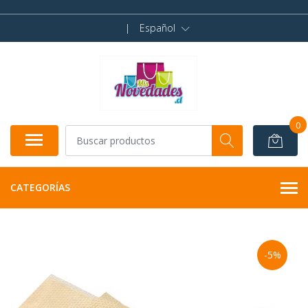
|
Español
0
CATEGORÍAS
-5%