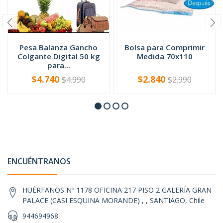
Pesa Balanza Gancho
Bolsa para Comprimir
Colgante Digital 50 kg
Medida 70x110
para...
$4.740
$2.840
$4.990
$2.990
-
+
-
+
ENCUÉNTRANOS
HUÉRFANOS Nº 1178 OFICINA 217 PISO 2 GALERÍA GRAN
PALACE (CASI ESQUINA MORANDE) , , SANTIAGO, Chile
944694968