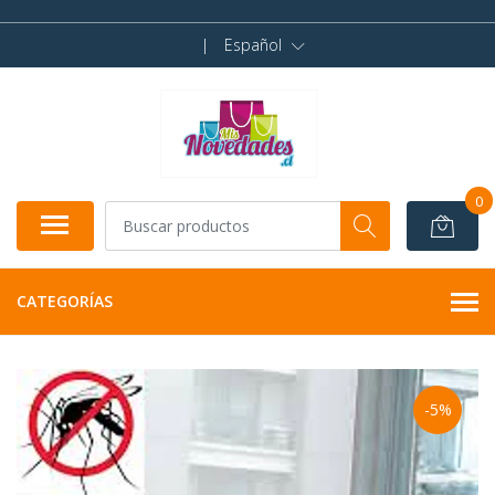
|
Español
0
CATEGORÍAS
-5%